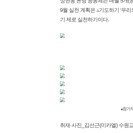
상현동 본당 공동체는 매월 5개(공
9월 실천 계획은 ▵기도하기 ‘우
기 제로 실천하기이다.
▴
참가
취재·사진_김선근(미카엘) 수원