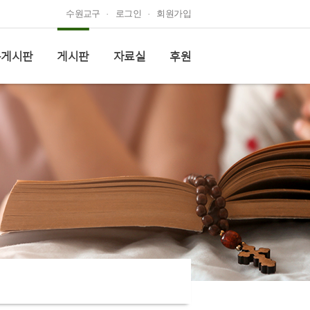
뉴스
수원교구
로그인
회원가입
Q&A
위원회자료실
동아리 모임방
생태영성교육
동게시판
게시판
자료실
후원
활동소식
주일학교 교안
후원안내