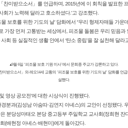
「찬미받으소서」를 언급하며, 2015년에 이 회칙을 발표한 
사회가 노력해 달라고 호소하셨다.’고 강조했다.
 피조물 보호를 위한 기도의 날’ 담화에서 “우리 형제자매들 가운
로 가장 먼저 고통받는 세상에서, 피조물 돌봄은 우리 믿음과
 사회 등 실질적인 생활 안에서 ‘탄소 중립’을 잘 실천해 달라
▴9월 6일 ‘피조물 보호 기원 미사’에서 문희종 주교가 강론하고 있다.
미받으소서」와 레오14세 교황의 ‘피조물 보호를 위한 기도의 날’ 담화를 언급
설했다.
 및 영상 공모전’에 대한 시상식이 진행됐다.
경분과(김성남 아숨따·김연지 아녜스)의 교안이 선정됐다. 
상은 분당성마태오 본당 중고등부 주일학교 교사회(정희현 잔다
사회(배현정 아녜스·배현미)에게 돌아갔다.