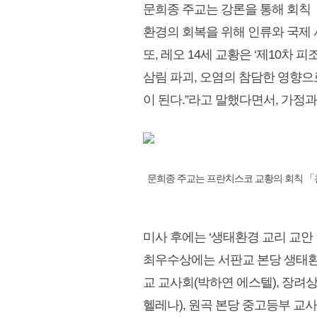
문희종 주교는 강론을 통해 회칙 
환경의 회복을 위해 인류와 국제 
또, 레오 14세 교황은 ‘제10차
삼림 파괴, 오염의 참담한 영향으
이 된다.”라고 말했다면서, 가정과
문희종 주교는 프란치스코 교황의 회칙 「찬
미사 후에는 ‘생태환경 교리 교안
최우수상에는 서판교 본당 생태환
교 교사회(박하연 에스텔), 장려
헬레나), 원곡 본당 중고등부 교