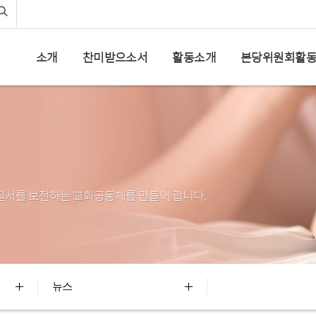
인사말
생태영성교육
설립목적
찬미받으소서 강독모임
연혁
찬미받으소서
생태영성피정 및 포럼
소개
찬미받으소서
활동소개
본당위원회활
오시는길
생활실천봉헌
연대활동
질서를 보전하는 교회공동체를 만들어 갑니다.
뉴스