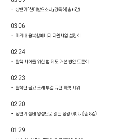
상반기「찬미받으소서」강독회(총 6강)
03.06
미리내 융복합에너지 지원사업 설명회
02.24
탈핵 사회를 위한 법 제도 개선 방안 토론회
02.23
탈석탄 금고 조례 부결 규탄 피켓 시위
02.20
상반기 생태 영성으로 읽는 성경 이야기(총 8강)
01.29