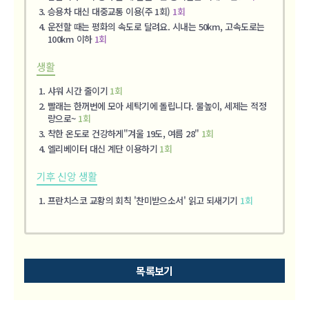
승용차 대신 대중교통 이용(주 1회)
1회
운전할 때는 평화의 속도로 달려요. 시내는 50km, 고속도로는
100km 이하
1회
생활
샤워 시간 줄이기
1회
빨래는 한꺼번에 모아 세탁기에 돌립니다. 물높이, 세제는 적정
량으로~
1회
착한 온도로 건강하게"겨울 19도, 여름 28"
1회
엘리베이터 대신 계단 이용하기
1회
기후 신앙 생활
프란치스코 교황의 회칙 '찬미받으소서' 읽고 되새기기
1회
목록보기