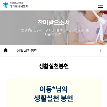
찬미받으소서
모든 생명을 존중하고 창조질서를 보전하는 교회공동체를
만들어 갑니다.
생활실천봉헌
생활실천봉헌
이동*
님의
생활실천 봉헌