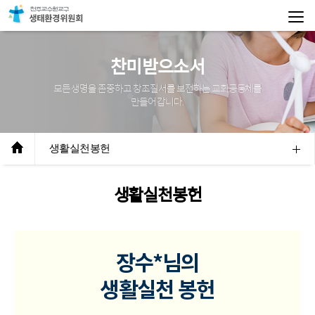
찬미받으소서
모든 생명을 존중하고 창조질서를 보전하는 교회공동체를
만들어 갑니다.
생활실천봉헌
생활실천봉헌
장수*
님의
생활실천 봉헌