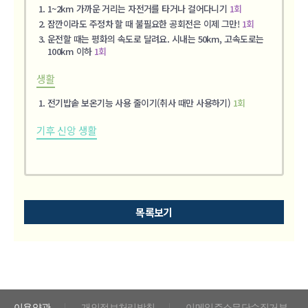
1~2km 가까운 거리는 자전거를 타거나 걸어다니기
1회
잠깐이라도 주정차 할 때 불필요한 공회전은 이제 그만!
1회
운전할 때는 평화의 속도로 달려요. 시내는 50km, 고속도로는
100km 이하
1회
생활
전기밥솥 보온기능 사용 줄이기(취사 때만 사용하기)
1회
기후 신앙 생활
목록보기
이용약관
개인정보처리방침
이메일주소무단수집거부