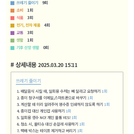
쓰레기 줄이기
9회
소비
1회
식품
3회
전기, 전자 제품
4회
교통
3회
생활
1회
기후 신앙 생활
0회
# 상세내용
2025.03.20
15:11
쓰레기 줄이기
배달음식 시킬 때, 일회용 수저는 빼 달라고 요청하기
1회
종이 청구서를 이메일,스마트폰으로 바꾸기
1회
계산할 때 미리 알려주어 영수증 인쇄하지 않도록 하기
1회
종이컵 대신 개인컵 사용하기
1회
일회용 생수 NO! 개인 물통 YES!
1회
청소 시, 물티슈 대신 손걸레 사용하기
1회
택배 박스는 테이프 제거하고 버리기
1회